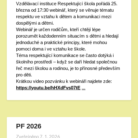
Vzdělávací instituce Respektující škola pořádá 25.
března od 17:30 webinář, který se věnuje tématu
respektu ve vztahu k dětem a komunikaci mezi
dospělými a dětmi.
Webinář je určen rodičům, kteří chtějí lépe
porozumět každodenním situacím s dětmi a hledají
jednoduché a praktické principy, které mohou
pomoci doma i ve vztahu ke škole.
Téma respektující komunikace se často dotýká i
školního prostředí – když se daří hledat společnou
řeč mezi školou a rodinou, je to přínosné především
pro děti.
Krátkou video pozvánku k webináři najdete zde:
https://youtu.be/hHXdFvs07tE
...
PF 2026
Zveřejněno
7. 1. 2026