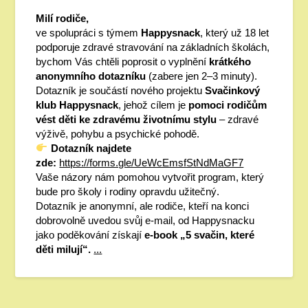
Milí rodiče,
ve spolupráci s týmem
Happysnack
, který už 18 let
podporuje zdravé stravování na základních školách,
bychom Vás chtěli poprosit o vyplnění
krátkého
anonymního dotazníku
(zabere jen 2–3 minuty).
Dotazník je součástí nového projektu
Svačinkový
klub Happysnack
, jehož cílem je
pomoci rodičům
vést děti ke zdravému životnímu stylu
– zdravé
výživě, pohybu a psychické pohodě.
Dotazník najdete
zde:
https://forms.gle/UeWcEmsfStNdMaGF7
Vaše názory nám pomohou vytvořit program, který
bude pro školy i rodiny opravdu užitečný.
Dotazník je anonymní, ale rodiče, kteří na konci
dobrovolně uvedou svůj e-mail, od Happysnacku
jako poděkování získají
e-book „5 svačin, které
děti milují“.
...