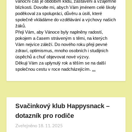
vánoční čas je obdobím klidu, zastavení a vzájemné
blízkosti. Dovolte mi, abych Vám jménem celé školy
poděkoval za spolupráci, důvěru a úsilí, které
společně vkládáme do vzdělávání a výchovy našich
žáků.
Přeji Vám, aby Vánoce byly naplněny radostí,
pokojem a časem stráveným s těmi, na kterých
Vám nejvíce záleží. Do nového roku přeji pevné
zdraví, optimismus, mnoho osobních i studijních
úspěchů a chuť objevovat nové výzvy.
Děkuji Vám za uplynulý rok a těším se na další
společnou cestu v roce nadcházejícím.
...
Svačinkový klub Happysnack –
dotazník pro rodiče
Zveřejněno
18. 11. 2025