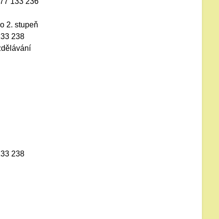
777 133 236
o 2. stupeň
133 238
zdělávání
133 238