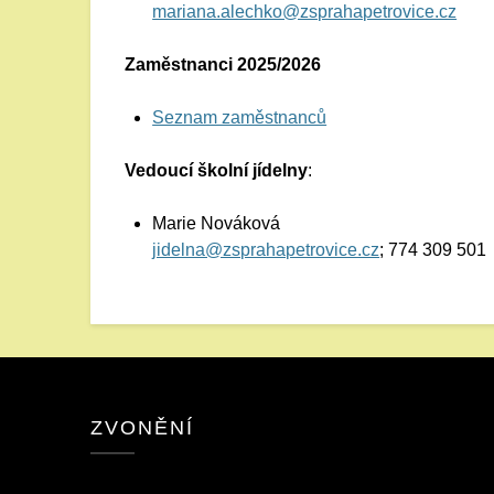
mariana.alechko@zsprahapetrovice.cz
Zaměstnanci 2025/2026
Seznam zaměstnanců
Vedoucí školní jídelny
:
Marie Nováková
jidelna@zsprahapetrovice.cz
; 774 309 501
ZVONĚNÍ