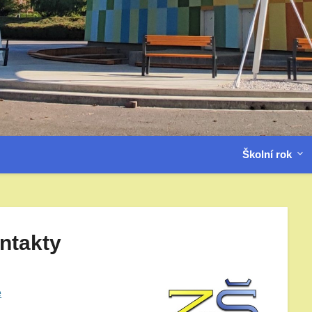
Školní rok
ntakty
e