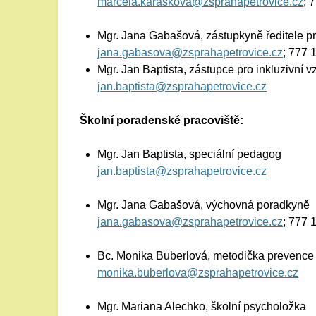
marcela.karaskova@zsprahapetrovice.cz
; 
Mgr. Jana Gabašová, zástupkyně ředitele pr
jana.gabasova@zsprahapetrovice.cz
; 777 
Mgr. Jan Baptista, zástupce pro inkluzivní v
jan.baptista@zsprahapetrovice.cz
Školní poradenské pracoviště:
Mgr. Jan Baptista, speciální pedagog
jan.baptista@zsprahapetrovice.cz
Mgr. Jana Gabašová, výchovná poradkyně
jana.gabasova@zsprahapetrovice.cz
; 777 
Bc. Monika Buberlová, metodička prevence
monika.buberlova@zsprahapetrovice.cz
Mgr. Mariana Alechko, školní psycholožka