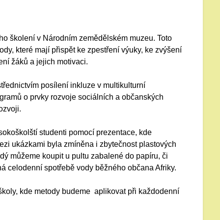
ního školení v Národním zemědělském muzeu. Toto
ody, které mají přispět ke zpestření výuky, ke zvýšení
í žáků a jejich motivaci.
třednictvím posílení inkluze v multikulturní
ogramů o prvky rozvoje sociálních a občanských
zvoji.
sokoškolští studenti pomocí prezentace, kde
ezi ukázkami byla zmíněna i zbytečnost plastových
ždý můžeme koupit u pultu zabalené do papíru, či
vná celodenní spotřebě vody běžného občana Afriky.
školy, kde metody budeme aplikovat při každodenní