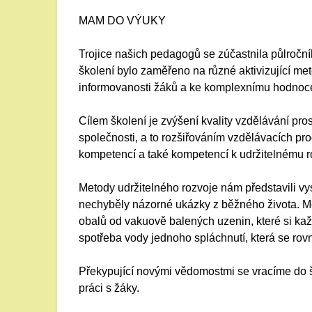
MAM DO VÝUKY
Trojice našich pedagogů se zúčastnila půlroč
školení bylo zaměřeno na různé aktivizující met
informovanosti žáků a ke komplexnímu hodnocen
Cílem školení je zvýšení kvality vzdělávání pros
společnosti, a to rozšiřováním vzdělávacích pr
kompetencí a také kompetencí k udržitelnému ro
Metody udržitelného rozvoje nám představili vy
nechyběly názorné ukázky z běžného života. M
obalů od vakuově balených uzenin, které si ka
spotřeba vody jednoho spláchnutí, která se ro
Překypující novými vědomostmi se vracíme do 
práci s žáky.