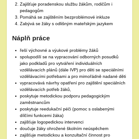
Zajišťuje poradenskou službu žákům, rodičům i
pedagogům
Pomáhá se zajištěním bezproblémové inkluze
Zabývá se žáky s odlišným mateřským jazykem
Náplň práce
řeší výchovné a výukové problémy žáků
spolupodílí se na vypracování odborných posudků
jako podkladů pro vytváření individuálních
vzdělávacích plánů (dále IVP) pro děti se speciálními
vzdělávacími potřebami a pro mimořádně nadané děti
vypracovává návrhy opatření pro zajištění speciálních
vzdělávacích potřeb žáků,
poskytuje metodickou podporu pedagogickým
zaměstnancům
poskytuje reedukační péči (pomoc s oslabenými
dílčími funkcemi žáka)
zajišťuje logopedickou intervenci
doučuje žáky ohrožené školním neúspěchem
zajišťuje metodickou a konzultační činnost pro