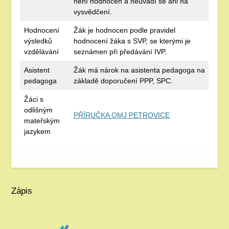
není hodnocen a neuvádí se ani na
vysvědčení.
Hodnocení
Žák je hodnocen podle pravidel
výsledků
hodnocení žáka s SVP, se kterými je
vzdělávání
seznámen při předávání IVP.
Asistent
Žák má nárok na asistenta pedagoga na
pedagoga
základě doporučení PPP, SPC.
Žáci s
odlišným
PŘÍRUČKA OMJ PETROVICE
mateřským
jazykem
Zápis