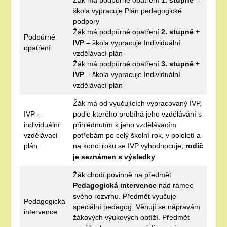
Žák má podpůrné opatření
1. stupně
–
škola vypracuje Plán pedagogické
podpory
Žák má podpůrné opatření
2. stupně +
Podpůrné
IVP
– škola vypracuje Individuální
opatření
vzdělávací plán
Žák má podpůrné opatření
3. stupně +
IVP
– škola vypracuje Individuální
vzdělávací plán
Žák má od vyučujících vypracovaný IVP,
IVP –
podle kterého probíhá jeho vzdělávání s
individuální
přihlédnutím k jeho vzdělávacím
vzdělávací
potřebám po celý školní rok, v pololetí a
plán
na konci roku se IVP vyhodnocuje,
rodič
je seznámen s výsledky
Žák chodí povinně na předmět
Pedagogická intervence
nad rámec
svého rozvrhu. Předmět vyučuje
Pedagogická
speciální pedagog. Věnují se nápravám
intervence
žákových výukových obtíží. Předmět